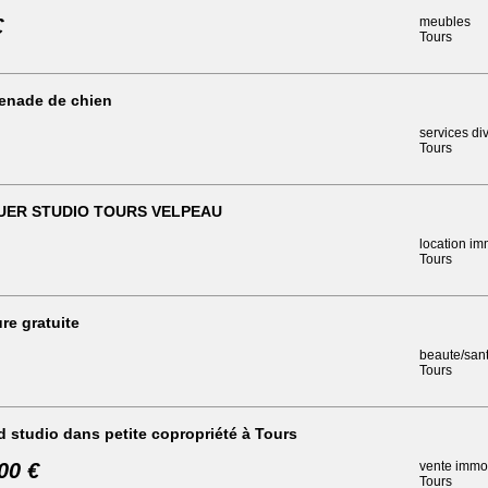
€
meubles
Tours
enade de chien
services di
Tours
UER STUDIO TOURS VELPEAU
location im
Tours
ure gratuite
beaute/san
Tours
 studio dans petite copropriété à Tours
00 €
vente immob
Tours