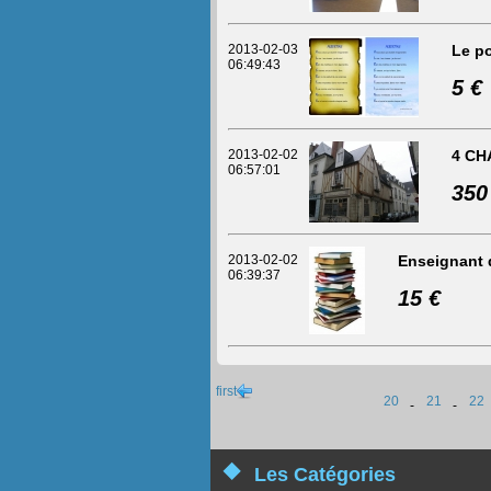
2013-02-03
Le po
06:49:43
5 €
2013-02-02
4 CH
06:57:01
350
2013-02-02
Enseignant 
06:39:37
15 €
first
20
21
22
-
-
Les Catégories