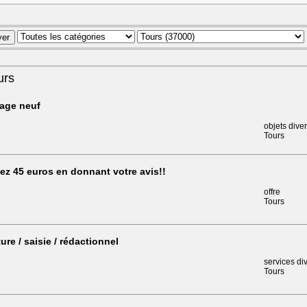
urs
lage neuf
objets dive
Tours
z 45 euros en donnant votre avis!!
offre
Tours
ture / saisie / rédactionnel
services di
Tours