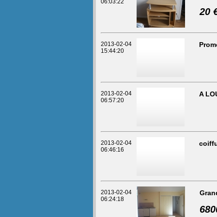
06:03:22
20 
2013-02-04
Prom
15:44:20
2013-02-04
A LO
06:57:20
2013-02-04
coiff
06:46:16
2013-02-04
Grand
06:24:18
680