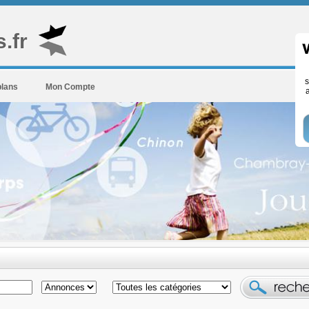
.fr
s
plans
Mon Compte