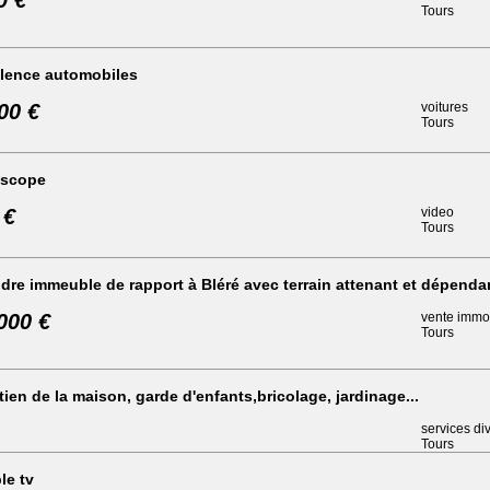
0 €
Tours
llence automobiles
00 €
voitures
Tours
scope
 €
video
Tours
dre immeuble de rapport à Bléré avec terrain attenant et dépenda
000 €
vente immob
Tours
tien de la maison, garde d'enfants,bricolage, jardinage...
services di
Tours
le tv