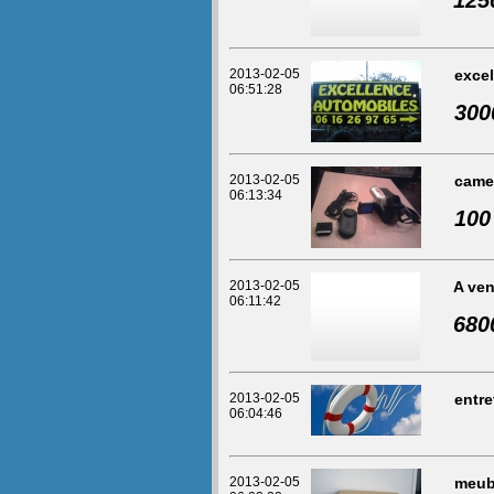
125
2013-02-05
exce
06:51:28
300
2013-02-05
came
06:13:34
100
2013-02-05
A ven
06:11:42
680
2013-02-05
entre
06:04:46
2013-02-05
meub