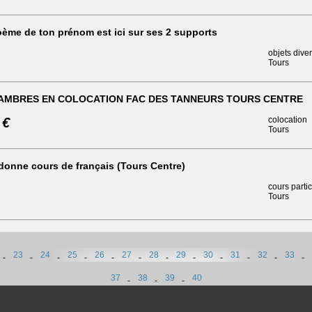
ème de ton prénom est ici sur ses 2 supports
objets dive
Tours
AMBRES EN COLOCATION FAC DES TANNEURS TOURS CENTRE
 €
colocation
Tours
donne cours de français (Tours Centre)
cours partic
Tours
23
24
25
26
27
28
29
30
31
32
33
-
-
-
-
-
-
-
-
-
-
-
-
37
38
39
40
-
-
-