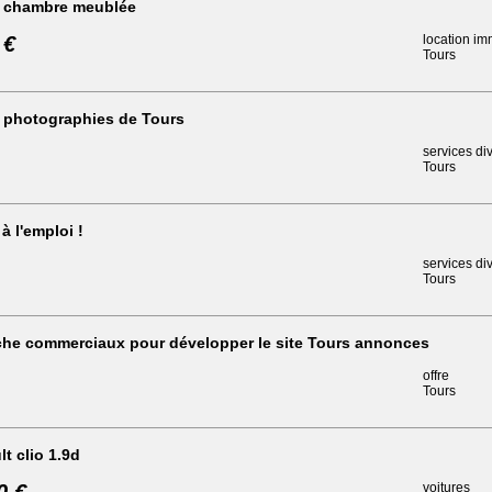
 chambre meublée
 €
location im
Tours
 photographies de Tours
services di
Tours
 à l'emploi !
services di
Tours
che commerciaux pour développer le site Tours annonces
offre
Tours
lt clio 1.9d
voitures