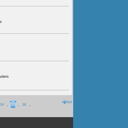
rs
uliers
last
34
35
36
-
-
-