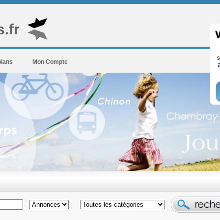
.fr
s
plans
Mon Compte