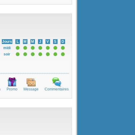
Jours
L
M
M
J
V
S
D
midi
soir
s
Promo
Message
Commentaires