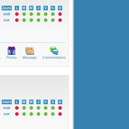
Jours
L
M
M
J
V
S
D
midi
soir
s
Promo
Message
Commentaires
Jours
L
M
M
J
V
S
D
midi
soir