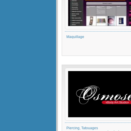
Maquillage
Piercing, Tatouages