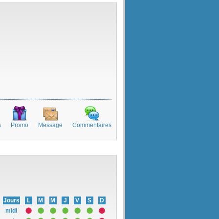
s
Promo
Message
Commentaires
Jours
L
M
M
J
V
S
D
midi