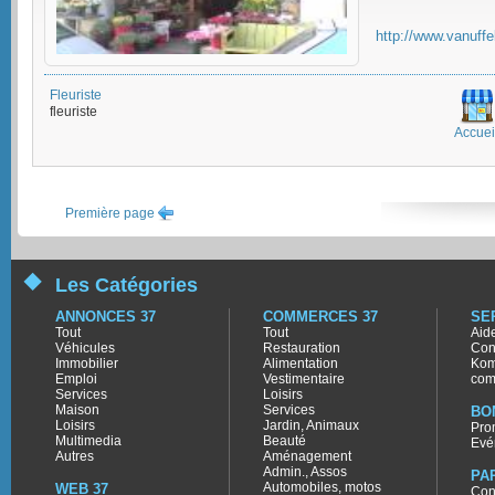
http://www.vanuff
Fleuriste
fleuriste
Accuei
Première page
Les Catégories
ANNONCES 37
COMMERCES 37
SE
Tout
Tout
Aid
Véhicules
Restauration
Con
Immobilier
Alimentation
Kom
Emploi
Vestimentaire
com
Services
Loisirs
Maison
Services
BO
Loisirs
Jardin, Animaux
Pro
Multimedia
Beauté
Evé
Autres
Aménagement
Admin., Assos
PA
Automobiles, motos
WEB 37
Con