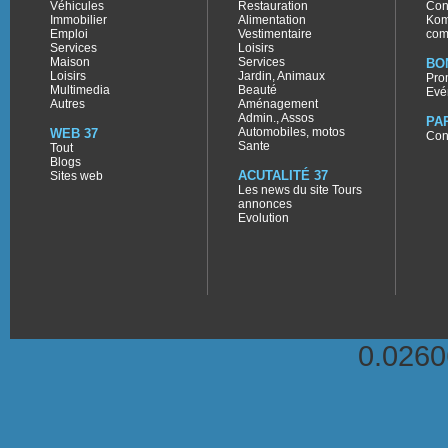
Véhicules
Restauration
Con
Immobilier
Alimentation
Kom
Emploi
Vestimentaire
com
Services
Loisirs
Maison
Services
BO
Loisirs
Jardin, Animaux
Pro
Multimedia
Beauté
Evé
Autres
Aménagement
Admin., Assos
PA
Automobiles, motos
WEB 37
Con
Sante
Tout
Blogs
ACUTALITÉ 37
Sites web
Les news du site Tours
annonces
Evolution
0.026