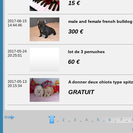
15 €
2017-06-15
male and female french bulldog
14:44:46
300 €
2017-05-24
lot de 3 perruches
20:25:01
60 €
2017-05-13
A donner deux chiots type spit
20:15:34
GRATUIT
first
1
2
3
4
5
6
7
-
-
-
-
-
-
-