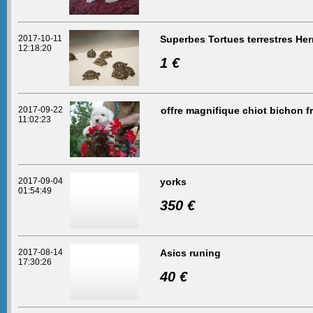
2017-10-11
Superbes Tortues terrestres H
12:18:20
1 €
2017-09-22
offre magnifique chiot bichon fr
11:02:23
2017-09-04
yorks
01:54:49
350 €
2017-08-14
Asics runing
17:30:26
40 €