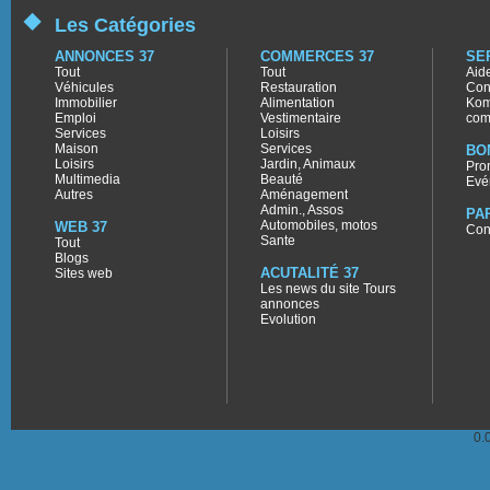
Les Catégories
ANNONCES 37
COMMERCES 37
SE
Tout
Tout
Aid
Véhicules
Restauration
Con
Immobilier
Alimentation
Kom
Emploi
Vestimentaire
com
Services
Loisirs
Maison
Services
BO
Loisirs
Jardin, Animaux
Pro
Multimedia
Beauté
Evé
Autres
Aménagement
Admin., Assos
PA
Automobiles, motos
WEB 37
Con
Sante
Tout
Blogs
ACUTALITÉ 37
Sites web
Les news du site Tours
annonces
Evolution
0.