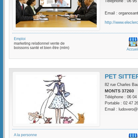
Téléphone : 06 95
Email : organosa
http://www.elecler
Emploi
marketing relationnel vente de
boissons santé et bien être (mlm)
Accuei
PET SITTE
82 rue Charles Bau
MONTS 37260
Téléphone : 06 04
Portable : 02 47 2
Email : ludovero@h
A la personne