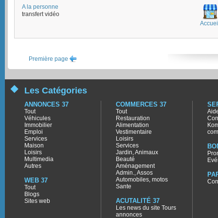
A la personne
transfert vidéo
Accuei
Première page
Les Catégories
ANNONCES 37
COMMERCES 37
SE
Tout
Tout
Aid
Véhicules
Restauration
Con
Immobilier
Alimentation
Kom
Emploi
Vestimentaire
com
Services
Loisirs
Maison
Services
BO
Loisirs
Jardin, Animaux
Pro
Multimedia
Beauté
Evé
Autres
Aménagement
Admin., Assos
PA
Automobiles, motos
WEB 37
Con
Sante
Tout
Blogs
ACUTALITÉ 37
Sites web
Les news du site Tours
annonces