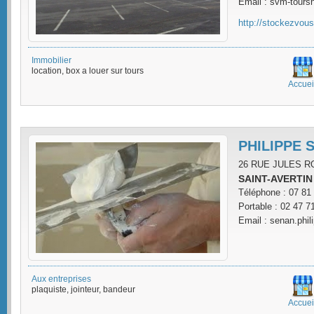
Email : svm-tou
http://stockezvo
Immobilier
location, box a louer sur tours
Accuei
PHILIPPE 
26 RUE JULES 
SAINT-AVERTIN
Téléphone : 07 81
Portable : 02 47 7
Email : senan.phil
Aux entreprises
plaquiste, jointeur, bandeur
Accuei