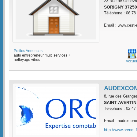
23 Rue de Genevr
SORIGNY 37250
Téléphone : 06 78
Email : www.cest-e
Petites Annonces
auto entrepreneur multi services +
nettoyage vitres
Accuei
AUDEXCO
8, rue des Grange
SAINT-AVERTIN
Téléphone : 02 47
Email : audexcom
http://www.orcom.f