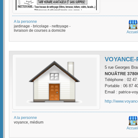
A la personne
jardinage - bricolage - nettoyage -
livraison de courses a domicile
Accuei
VOYANCE-
5 rue Georges Br
NOUÂTRE 3780
Téléphone : 02 47
Portable : 06 87 4
Email : patrice-vo
http://www.voyance
A la personne
voyance, médium
Accuei