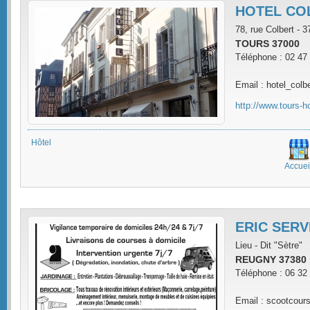
HOTEL CO
78, rue Colbert -
TOURS 37000
Téléphone : 02 47
Email : hotel_colb
http://www.tours-hot
Hôtel
Accuei
ERIC SERV
Lieu - Dit "Sètre"
REUGNY 37380
Téléphone : 06 32
Email : scootcou