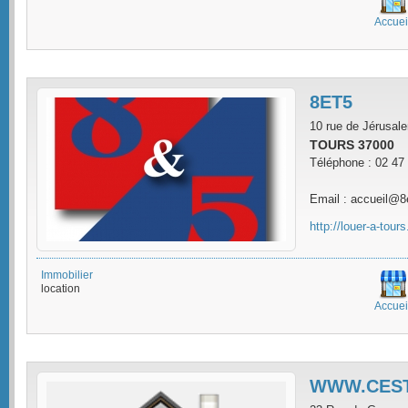
Accuei
8ET5
10 rue de Jérusal
TOURS 37000
Téléphone : 02 47
Email : accueil@
http://louer-a-tour
Immobilier
location
Accuei
WWW.CEST