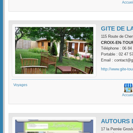
Accuei
GITE DE L
115 Route de Che
CROIX-EN-TOUR
Téléphone : 06 84
Portable : 02 47 5
Email : contact@gi
http://www.gite-to
Voyages
Accuei
AUTOURS 
17 la Perrée Grosl