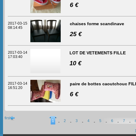
6 €
2017-03-15
chaises forme scandinave
08:14:45
25 €
2017-03-14
LOT DE VETEMENTS FILLE
17:03:40
10 €
2017-03-14
paire de bottes caoutchouc FI
16:51:20
6 €
first
1
2
3
4
5
6
7
-
-
-
-
-
-
-