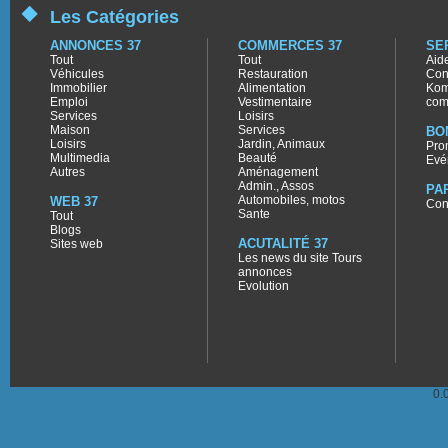
Les Catégories
ANNONCES 37
COMMERCES 37
SE
Tout
Tout
Aid
Véhicules
Restauration
Con
Immobilier
Alimentation
Kom
Emploi
Vestimentaire
com
Services
Loisirs
Maison
Services
BO
Loisirs
Jardin, Animaux
Pro
Multimedia
Beauté
Evé
Autres
Aménagement
Admin., Assos
PA
Automobiles, motos
WEB 37
Con
Sante
Tout
Blogs
ACUTALITÉ 37
Sites web
Les news du site Tours
annonces
Evolution
0.