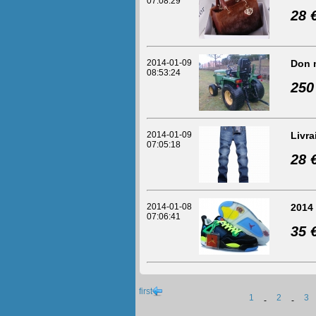
07:08:29
28 
2014-01-09
Don 
08:53:24
250
2014-01-09
Livra
07:05:18
28 
2014-01-08
2014
07:06:41
35 
first
1
2
3
-
-