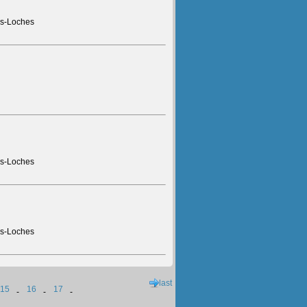
ès-Loches
ès-Loches
ès-Loches
last
15
16
17
-
-
-