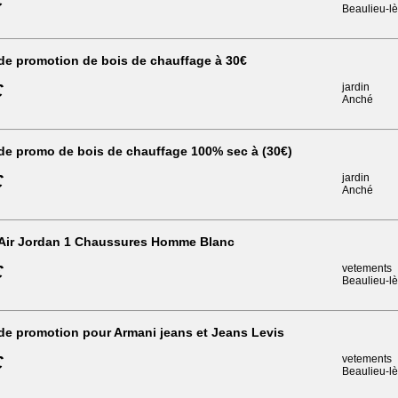
€
Beaulieu-l
de promotion de bois de chauffage à 30€
€
jardin
Anché
de promo de bois de chauffage 100% sec à (30€)
€
jardin
Anché
 Air Jordan 1 Chaussures Homme Blanc
€
vetements
Beaulieu-l
de promotion pour Armani jeans et Jeans Levis
€
vetements
Beaulieu-l