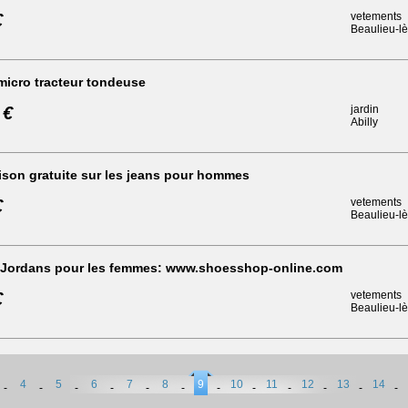
€
vetements
Beaulieu-l
micro tracteur tondeuse
 €
jardin
Abilly
ison gratuite sur les jeans pour hommes
€
vetements
Beaulieu-l
 Jordans pour les femmes: www.shoesshop-online.com
€
vetements
Beaulieu-l
4
5
6
7
8
9
10
11
12
13
14
-
-
-
-
-
-
-
-
-
-
-
-