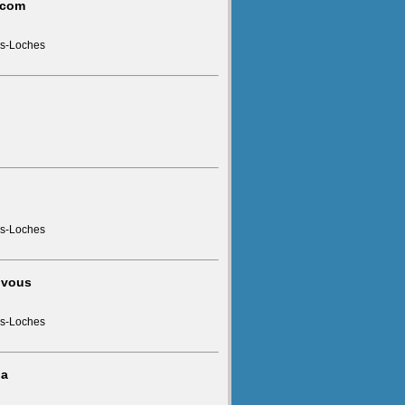
.com
ès-Loches
ès-Loches
 vous
ès-Loches
da