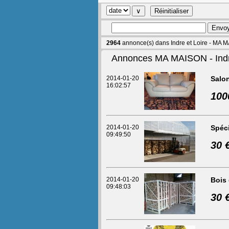
2964
annonce(s) dans Indre et Loire - MA 
Annonces MA MAISON - Indre
2014-01-20
Salon
16:02:57
100
2014-01-20
Spéci
09:49:50
30 
2014-01-20
Bois 
09:48:03
30 