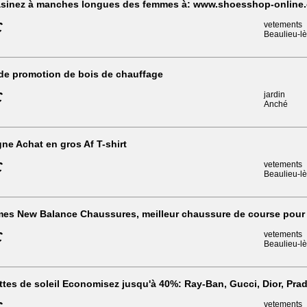
sinez à manches longues des femmes à: www.shoesshop-online
€
vetements
Beaulieu-l
de promotion de bois de chauffage
€
jardin
Anché
gne Achat en gros Af T-shirt
€
vetements
Beaulieu-l
es New Balance Chaussures, meilleur chaussure de course pour
€
vetements
Beaulieu-l
tes de soleil Economisez jusqu'à 40%: Ray-Ban, Gucci, Dior, Pra
vetements