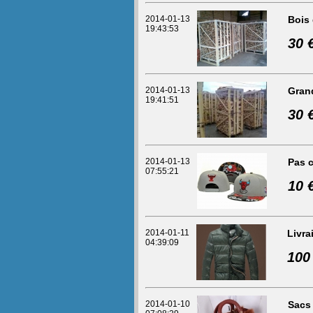
2014-01-13
Bois 
19:43:53
30 
2014-01-13
Gran
19:41:51
30 
2014-01-13
Pas c
07:55:21
10 
2014-01-11
Livra
04:39:09
100
2014-01-10
Sacs