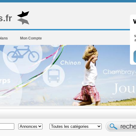
.fr
s
plans
Mon Compte