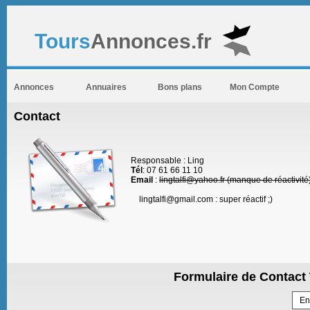
Tours
Annonces.fr
Annonces
Annuaires
Bons plans
Mon Compte
Contact
Responsable : Ling
Tél
: 07 61 66 11 10
Email
:
lingtalfi@yahoo.fr (manque de réactivité
lingtalfi@gmail.com : super réactif ;)
Formulaire de Contact 
En