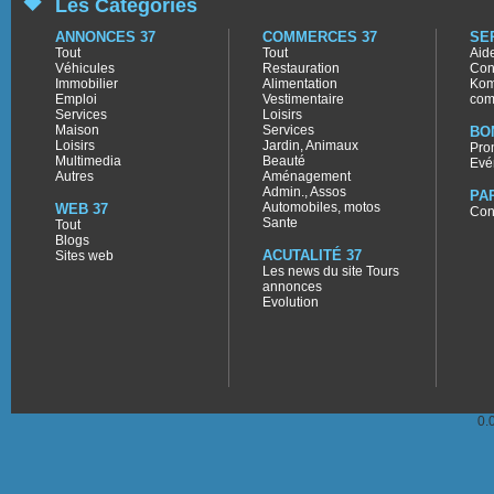
Les Catégories
ANNONCES 37
COMMERCES 37
SE
Tout
Tout
Aid
Véhicules
Restauration
Con
Immobilier
Alimentation
Kom
Emploi
Vestimentaire
com
Services
Loisirs
Maison
Services
BO
Loisirs
Jardin, Animaux
Pro
Multimedia
Beauté
Evé
Autres
Aménagement
Admin., Assos
PA
Automobiles, motos
WEB 37
Con
Sante
Tout
Blogs
ACUTALITÉ 37
Sites web
Les news du site Tours
annonces
Evolution
0.