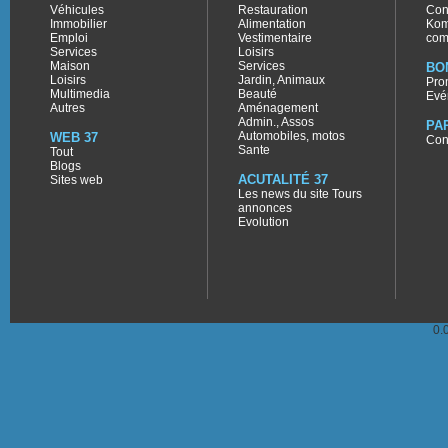
Véhicules
Restauration
Con
Immobilier
Alimentation
Kom
Emploi
Vestimentaire
com
Services
Loisirs
Maison
Services
BO
Loisirs
Jardin, Animaux
Pro
Multimedia
Beauté
Evé
Autres
Aménagement
Admin., Assos
PA
Automobiles, motos
WEB 37
Con
Sante
Tout
Blogs
ACUTALITÉ 37
Sites web
Les news du site Tours
annonces
Evolution
0.