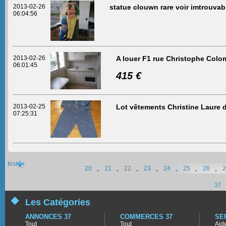
2013-02-26
statue clouwn rare voir imtrouvab
06:04:56
2013-02-26
A louer F1 rue Christophe Colo
06:01:45
415 €
2013-02-25
Lot vêtements Christine Laure 
07:25:31
first
20
21
22
23
24
25
26
2
-
-
-
-
-
-
-
37
Les Catégories
ANNONCES 37
COMMERCES 37
SE
Tout
Tout
Aid