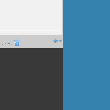
last
3
254
255
-
-