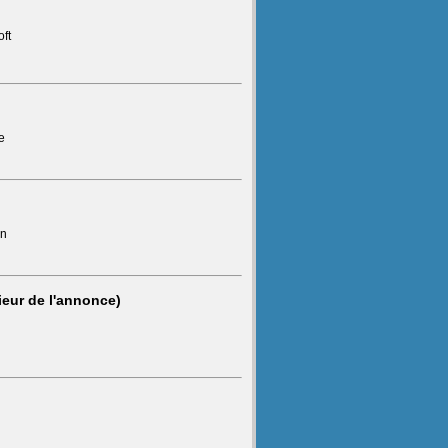
oft
e
on
ieur de l'annonce)