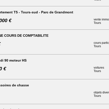
rtement T5 - Tours-sud - Parc de Grandmont
000 €
vente immob
Tours
E COURS DE COMPTABILITE
€
cours partic
Tours
hdi 90 moteur HS
0 €
voitures
Tours
ssoires de chasse
objets dive
Tours