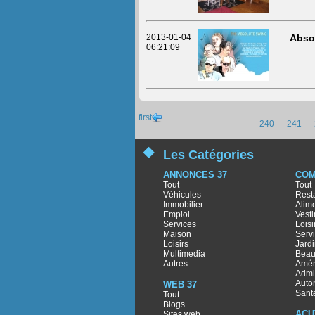
2013-01-04
Absol
06:21:09
first
240
241
-
-
Les Catégories
ANNONCES 37
COM
Tout
Tout
Véhicules
Rest
Immobilier
Alim
Emploi
Vest
Services
Loisi
Maison
Serv
Loisirs
Jard
Multimedia
Beau
Autres
Amé
Admi
Auto
WEB 37
Sant
Tout
Blogs
ACU
Sites web