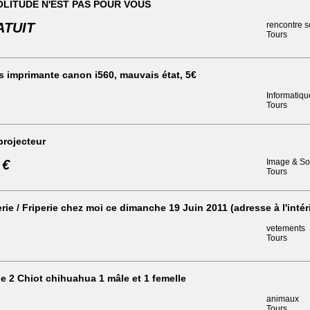
OLITUDE N'EST PAS POUR VOUS
ATUIT
rencontre s
Tours
 imprimante canon i560, mauvais état, 5€
Informatiqu
Tours
projecteur
 €
Image & S
Tours
rie / Friperie chez moi ce dimanche 19 Juin 2011 (adresse à l'intér
vetements
Tours
 2 Chiot chihuahua 1 mâle et 1 femelle
animaux
Tours