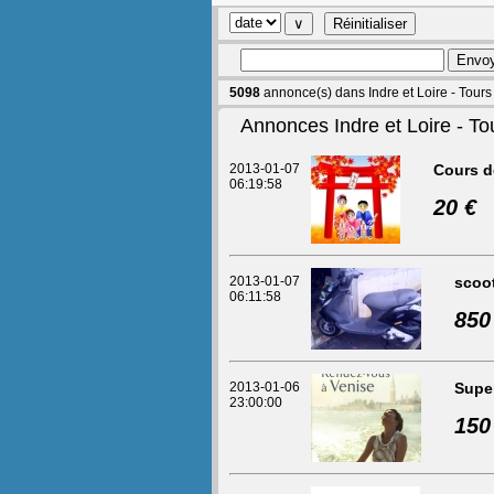
5098
annonce(s) dans Indre et Loire - Tours
Annonces Indre et Loire - To
2013-01-07
Cours d
06:19:58
20 €
2013-01-07
scoot
06:11:58
850
2013-01-06
Supe
23:00:00
150