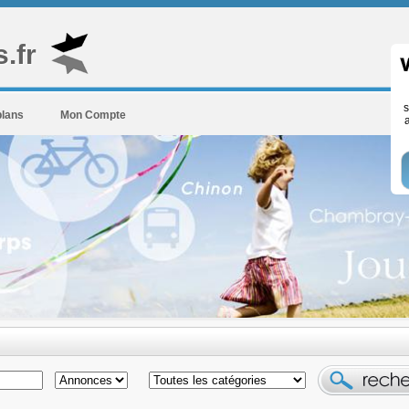
.fr
s
plans
Mon Compte