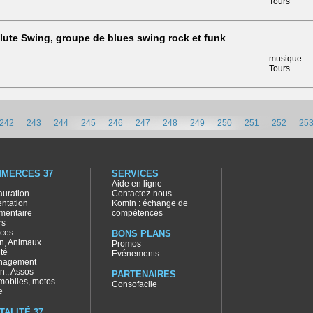
Tours
ute Swing, groupe de blues swing rock et funk
musique
Tours
242
243
244
245
246
247
248
249
250
251
252
25
-
-
-
-
-
-
-
-
-
-
-
MERCES 37
SERVICES
Aide en ligne
auration
Contactez-nous
entation
Komin : échange de
imentaire
compétences
rs
ices
BONS PLANS
in, Animaux
Promos
té
Evénements
nagement
n., Assos
PARTENAIRES
mobiles, motos
Consofacile
e
TALITÉ 37