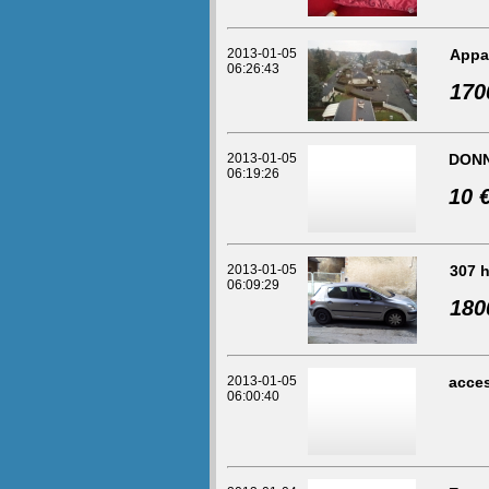
2013-01-05
Appa
06:26:43
170
2013-01-05
DONN
06:19:26
10 
2013-01-05
307 
06:09:29
180
2013-01-05
acce
06:00:40