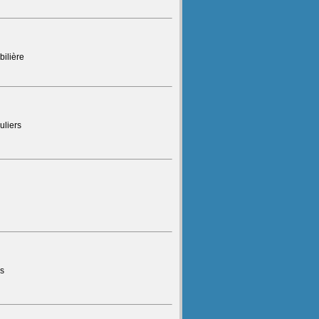
ilière
uliers
rs