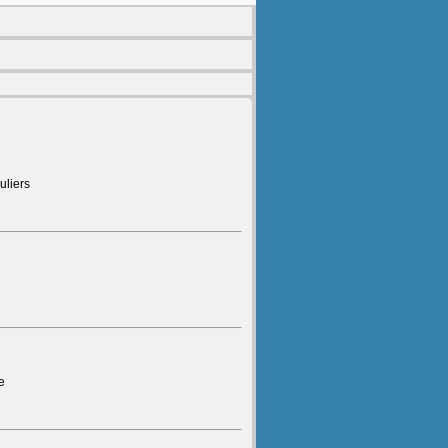
uliers
e