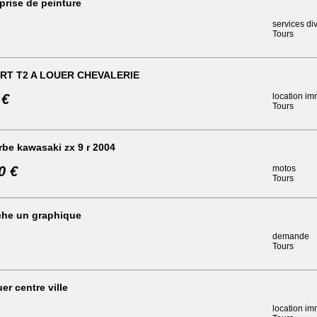
prise de peinture
services di
Tours
RT T2 A LOUER CHEVALERIE
 €
location im
Tours
be kawasaki zx 9 r 2004
0 €
motos
Tours
che un graphique
demande
Tours
er centre ville
location im