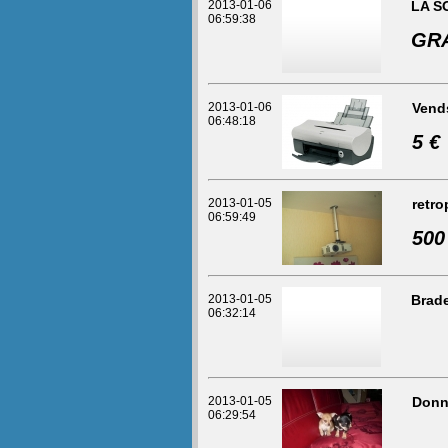
2013-01-06
LA S
06:59:38
GR
2013-01-06
Vends
06:48:18
5 €
2013-01-05
retro
06:59:49
500
2013-01-05
Brade
06:32:14
2013-01-05
Donne
06:29:54