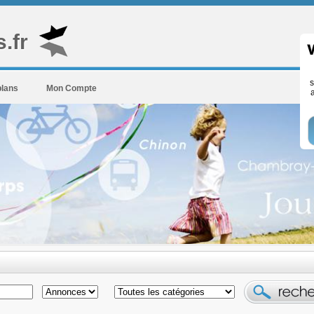
.fr
s
plans
Mon Compte