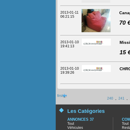
2013-01-11
Cana
06:21:15
70 
2013-01-10
Missi
19:41:13
15 
2013-01-10
CHRC
19:39:26
first
240
241
-
-
Les Catégories
ANNONCES 37
COM
Tout
Tout
Véhicules
Rest