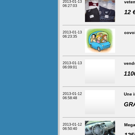
2013-01-13
vete
06:27:03
12 
2013-01-13
covo
06:23:35
2013-01-13
vend
06:09:01
110
2013-01-12
Une i
06:58:48
GR
2013-01-12
Mega
06:50:40