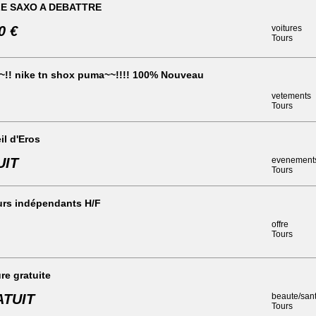
E SAXO A DEBATTRE
0 €
voitures
Tours
~!! nike tn shox puma~~!!!! 100% Nouveau
vetements
Tours
il d'Eros
UIT
evenement
Tours
rs indépendants H/F
offre
Tours
ure gratuite
TUIT
beaute/san
Tours