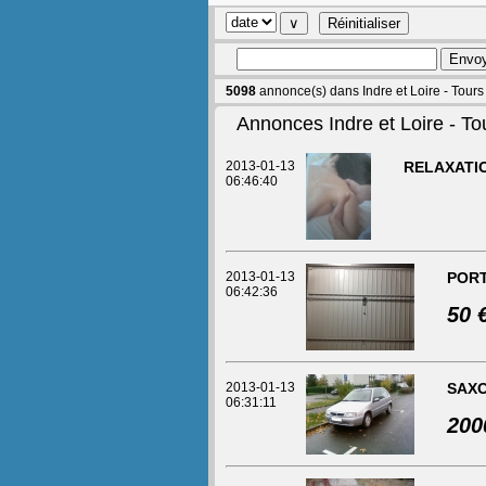
5098
annonce(s) dans Indre et Loire - Tours
Annonces Indre et Loire - To
2013-01-13
RELAXATIO
06:46:40
2013-01-13
POR
06:42:36
50 
2013-01-13
SAXO
06:31:11
200