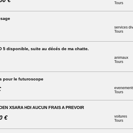
00 €
Tours
ssage
services di
Tours
 5 disponible, suite au décés de ma chatte.
animaux
Tours
ts pour le futuroscope
€
evenement
Tours
OEN XSARA HDI AUCUN FRAIS A PREVOIR
0 €
voitures
Tours