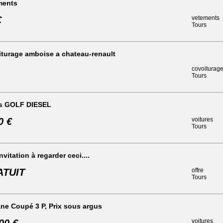
ments
€
vetements
Tours
iturage amboise a chateau-renault
covoiturag
Tours
s GOLF DIESEL
0 €
voitures
Tours
nvitation à regarder ceci....
ATUIT
offre
Tours
ne Coupé 3 P, Prix sous argus
voitures