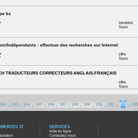
pe bz
€
meubles
Tours
on/Indépendants : effectuer des recherches sur Internet
€
offre
Tours
H TRADUCTEURS CORRECTEURS ANGLAIS-FRANÇAIS
offre
Tours
242
243
244
245
246
247
248
249
250
251
252
25
-
-
-
-
-
-
-
-
-
-
-
MERCES 37
SERVICES
Aide en ligne
auration
Contactez-nous