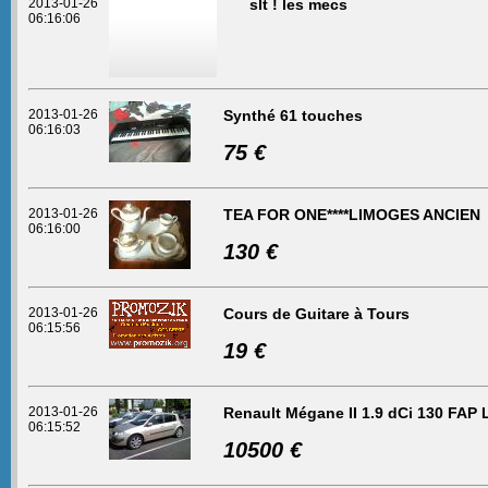
2013-01-26
slt ! les mecs
06:16:06
2013-01-26
Synthé 61 touches
06:16:03
75 €
2013-01-26
TEA FOR ONE****LIMOGES ANCIEN
06:16:00
130 €
2013-01-26
Cours de Guitare à Tours
06:15:56
19 €
2013-01-26
Renault Mégane II 1.9 dCi 130 FAP
06:15:52
10500 €