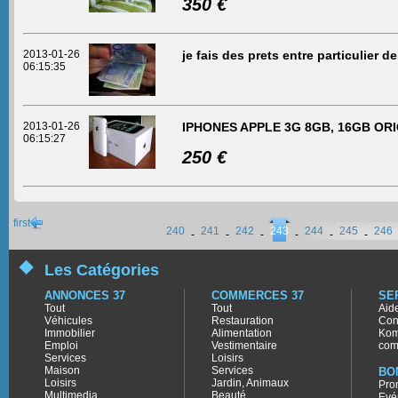
350 €
2013-01-26
je fais des prets entre particulier 
06:15:35
2013-01-26
IPHONES APPLE 3G 8GB, 16GB OR
06:15:27
250 €
first
240
241
242
243
244
245
246
-
-
-
-
-
-
Les Catégories
ANNONCES 37
COMMERCES 37
SE
Tout
Tout
Aid
Véhicules
Restauration
Con
Immobilier
Alimentation
Kom
Emploi
Vestimentaire
com
Services
Loisirs
Maison
Services
BO
Loisirs
Jardin, Animaux
Pro
Multimedia
Beauté
Evé