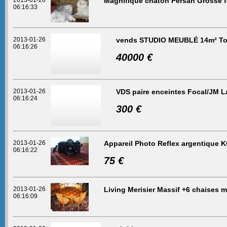
2013-01-26
Magnifique chaton Persan Grosse f
06:16:33
2013-01-26
vends STUDIO MEUBLÉ 14m² Tou
06:16:26
40000 €
2013-01-26
VDS paire enceintes Focal/JM 
06:16:24
300 €
2013-01-26
Appareil Photo Reflex argentique 
06:16:22
75 €
2013-01-26
Living Merisier Massif +6 chaises m
06:16:09