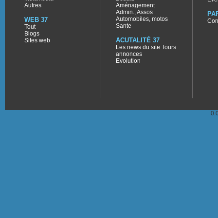
Autres
Aménagement
Admin., Assos
PA
Automobiles, motos
WEB 37
Con
Sante
Tout
Blogs
ACUTALITÉ 37
Sites web
Les news du site Tours
annonces
Evolution
0.