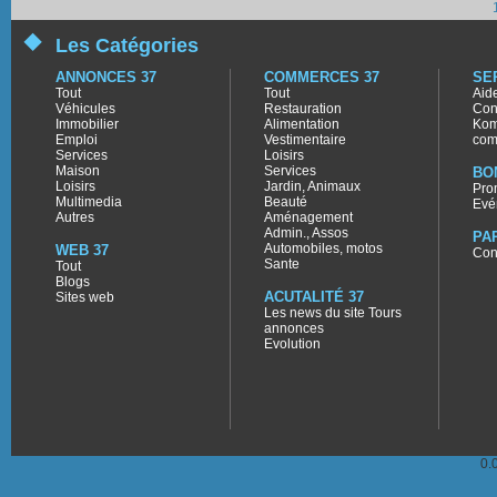
Les Catégories
ANNONCES 37
COMMERCES 37
SE
Tout
Tout
Aid
Véhicules
Restauration
Con
Immobilier
Alimentation
Kom
Emploi
Vestimentaire
com
Services
Loisirs
Maison
Services
BO
Loisirs
Jardin, Animaux
Pro
Multimedia
Beauté
Evé
Autres
Aménagement
Admin., Assos
PA
Automobiles, motos
WEB 37
Con
Sante
Tout
Blogs
ACUTALITÉ 37
Sites web
Les news du site Tours
annonces
Evolution
0.