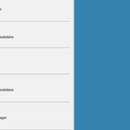
e
mobilière
mobilière
ager