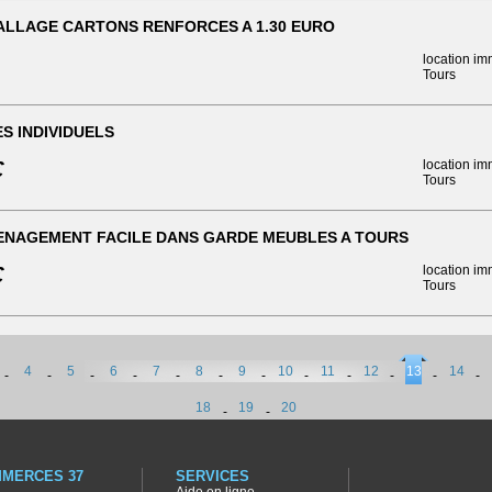
LLAGE CARTONS RENFORCES A 1.30 EURO
location im
Tours
S INDIVIDUELS
€
location im
Tours
NAGEMENT FACILE DANS GARDE MEUBLES A TOURS
€
location im
Tours
4
5
6
7
8
9
10
11
12
13
14
-
-
-
-
-
-
-
-
-
-
-
-
18
19
20
-
-
MERCES 37
SERVICES