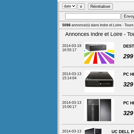
5098
annonce(s) dans Indre et Loire - Tours
Annonces Indre et Loire - To
2014-03-19
DEST
16:55:17
299
2014-03-13
PC HP
15:14:04
329
2014-03-13
PC H
15:00:17
329
2014-03-13
UC DELL Pr