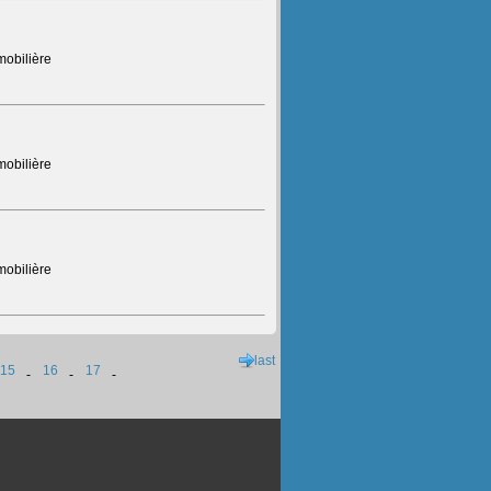
mobilière
mobilière
mobilière
last
15
16
17
-
-
-