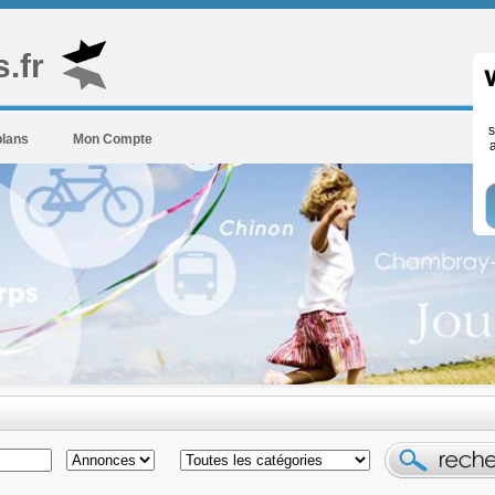
.fr
s
plans
Mon Compte