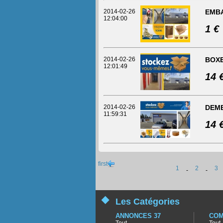
2014-02-26
EMBA
12:04:00
1 €
2014-02-26
BOXE
12:01:49
14 
2014-02-26
DEME
11:59:31
14 
first
1
2
3
-
-
Les Catégories
ANNONCES 37
COM