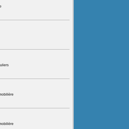
e
uliers
mobilière
mobilière