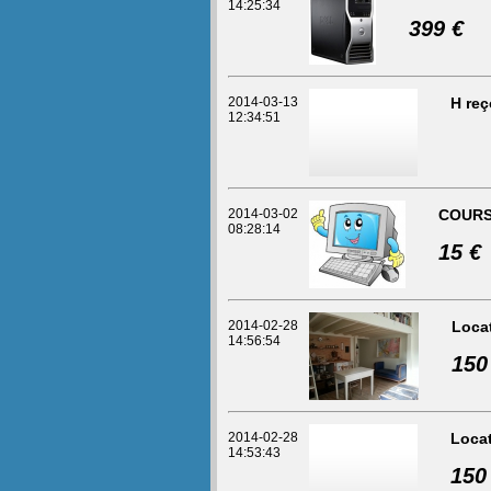
14:25:34
399 €
2014-03-13
H reç
12:34:51
2014-03-02
COURS
08:28:14
15 €
2014-02-28
Loca
14:56:54
150
2014-02-28
Locat
14:53:43
150