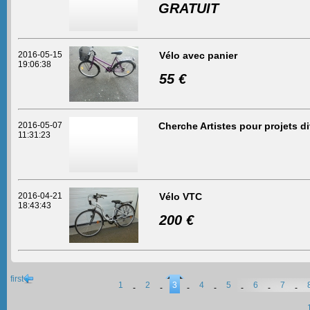
GRATUIT
2016-05-15
Vélo avec panier
19:06:38
55 €
2016-05-07
Cherche Artistes pour projets d
11:31:23
2016-04-21
Vélo VTC
18:43:43
200 €
first
1
2
3
4
5
6
7
-
-
-
-
-
-
-