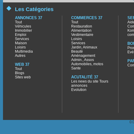
Les Catégories
ANNONCES 37
COMMERCES 37
SE
Tout
Tout
Aid
Véhicules
Restauration
Con
Immobilier
Alimentation
Kom
Emploi
Vestimentaire
com
Services
Loisirs
Maison
Services
BO
Loisirs
Jardin, Animaux
Pro
Multimedia
Beauté
Evé
Autres
Aménagement
Admin., Assos
PA
Automobiles, motos
WEB 37
Con
Sante
Tout
Blogs
ACUTALITÉ 37
Sites web
Les news du site Tours
annonces
Evolution
0.