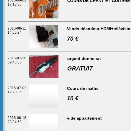
2016-09-01
COURS DE CHANT ET GUITARE
17:13:36
2016-08-11
Vends décodeur HDMI+télévisio
14:50:24
70 €
2016-07-26
urgent donne rat
09:48:30
GRATUIT
2016-07-02
Cours de maths
17:20:35
10 €
2016-06-16
vide appartement
23:34:53