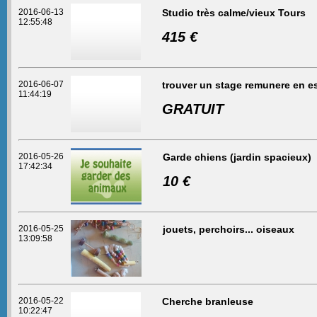
2016-06-13
Studio très calme/vieux Tours
12:55:48
415 €
2016-06-07
trouver un stage remunere en 
11:44:19
GRATUIT
2016-05-26
Garde chiens (jardin spacieux)
17:42:34
10 €
2016-05-25
jouets, perchoirs... oiseaux
13:09:58
2016-05-22
Cherche branleuse
10:22:47