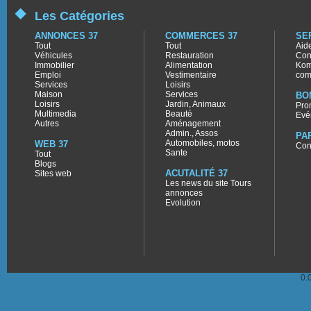
Les Catégories
ANNONCES 37
COMMERCES 37
SE
Tout
Tout
Aid
Véhicules
Restauration
Con
Immobilier
Alimentation
Kom
Emploi
Vestimentaire
com
Services
Loisirs
Maison
Services
BO
Loisirs
Jardin, Animaux
Pro
Multimedia
Beauté
Evé
Autres
Aménagement
Admin., Assos
PA
Automobiles, motos
WEB 37
Con
Sante
Tout
Blogs
ACUTALITÉ 37
Sites web
Les news du site Tours
annonces
Evolution
0.