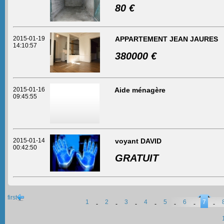
80 €
2015-01-19
APPARTEMENT JEAN JAURES
14:10:57
380000 €
2015-01-16
Aide ménagère
09:45:55
2015-01-14
voyant DAVID
00:42:50
GRATUIT
first
1
2
3
4
5
6
7
-
-
-
-
-
-
-