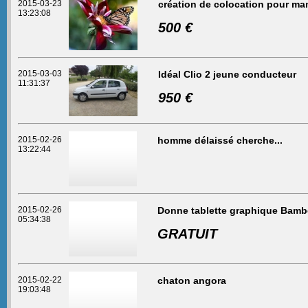
2015-03-23
création de colocation pour m
13:23:08
500 €
2015-03-03
Idéal Clio 2 jeune conducteur
11:31:37
950 €
2015-02-26
homme délaissé cherche...
13:22:44
2015-02-26
Donne tablette graphique Bambo
05:34:38
GRATUIT
2015-02-22
chaton angora
19:03:48