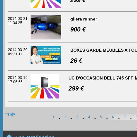
299 €
2014-03-21
gilera runner
11:34:25
900 €
2014-03-20
BOXES GARDE MEUBLES A TO
09:21:11
26 €
2014-03-19
UC D'OCCASION DELL 745 SFF à
17:06:56
299 €
first
1
2
3
4
5
6
7
-
-
-
-
-
-
-