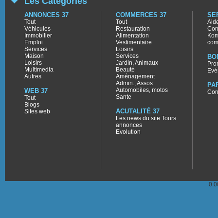
Les Catégories
ANNONCES 37
COMMERCES 37
SE
Tout
Tout
Aid
Véhicules
Restauration
Con
Immobilier
Alimentation
Kom
Emploi
Vestimentaire
com
Services
Loisirs
Maison
Services
BO
Loisirs
Jardin, Animaux
Pro
Multimedia
Beauté
Evé
Autres
Aménagement
Admin., Assos
PA
Automobiles, motos
WEB 37
Con
Sante
Tout
Blogs
ACUTALITÉ 37
Sites web
Les news du site Tours
annonces
Evolution
0.