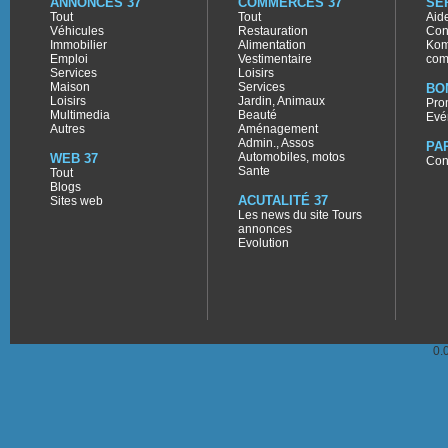
ANNONCES 37
COMMERCES 37
SE
Tout
Tout
Aid
Véhicules
Restauration
Con
Immobilier
Alimentation
Kom
Emploi
Vestimentaire
com
Services
Loisirs
Maison
Services
BO
Loisirs
Jardin, Animaux
Pro
Multimedia
Beauté
Evé
Autres
Aménagement
Admin., Assos
PA
Automobiles, motos
WEB 37
Con
Sante
Tout
Blogs
ACUTALITÉ 37
Sites web
Les news du site Tours
annonces
Evolution
0.