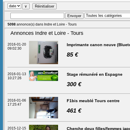
5098
annonce(s) dans Indre et Loire - Tours
Annonces Indre et Loire - Tours
2016-01-20
Imprimante canon neuve (Bluet
09:02:30
85 €
2016-01-13
Stage rémunéré en Espagne
10:27:26
300 €
2016-01-06
F1bis meublé Tours centre
17:25:47
461 €
2015-12-15
Cherche deux filles/femmes jap