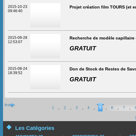
2015-10-23
Projet création film TOURS (et e
09:46:40
2015-09-28
Recherche de modèle capillaire
12:53:07
GRATUIT
2015-08-24
Don de Stock de Restes de Sav
18:39:52
GRATUIT
first
1
2
3
4
5
6
7
-
-
-
-
-
-
-
Les Catégories