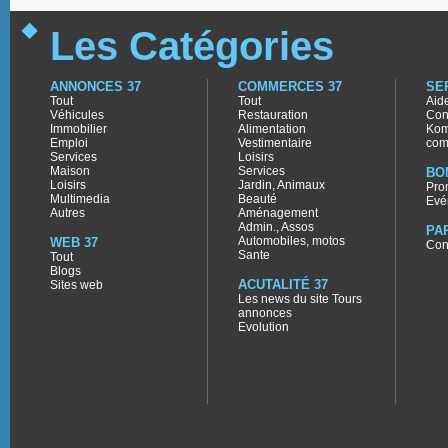
Les Catégories
ANNONCES 37
COMMERCES 37
SE
Tout
Tout
Aid
Véhicules
Restauration
Con
Immobilier
Alimentation
Kom
Emploi
Vestimentaire
com
Services
Loisirs
Maison
Services
BO
Loisirs
Jardin, Animaux
Pro
Multimedia
Beauté
Evé
Autres
Aménagement
Admin., Assos
PA
Automobiles, motos
WEB 37
Con
Sante
Tout
Blogs
ACUTALITÉ 37
Sites web
Les news du site Tours
annonces
Evolution