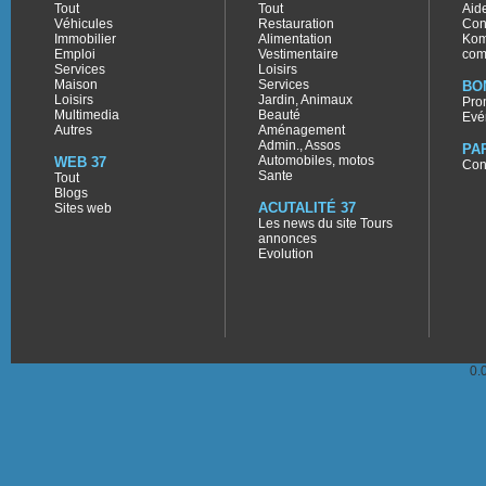
Tout
Tout
Aid
Véhicules
Restauration
Con
Immobilier
Alimentation
Kom
Emploi
Vestimentaire
com
Services
Loisirs
Maison
Services
BO
Loisirs
Jardin, Animaux
Pro
Multimedia
Beauté
Evé
Autres
Aménagement
Admin., Assos
PA
Automobiles, motos
WEB 37
Con
Sante
Tout
Blogs
ACUTALITÉ 37
Sites web
Les news du site Tours
annonces
Evolution
0.