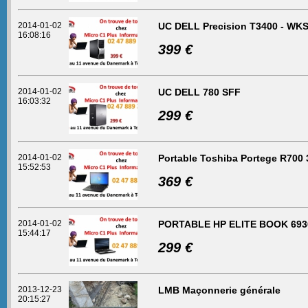
2014-01-02
UC DELL Precision T3400 - WK
16:08:16
399 €
2014-01-02
UC DELL 780 SFF
16:03:32
299 €
2014-01-02
Portable Toshiba Portege R700 
15:52:53
369 €
2014-01-02
PORTABLE HP ELITE BOOK 6930P 
15:44:17
299 €
2013-12-23
LMB Maçonnerie générale
20:15:27