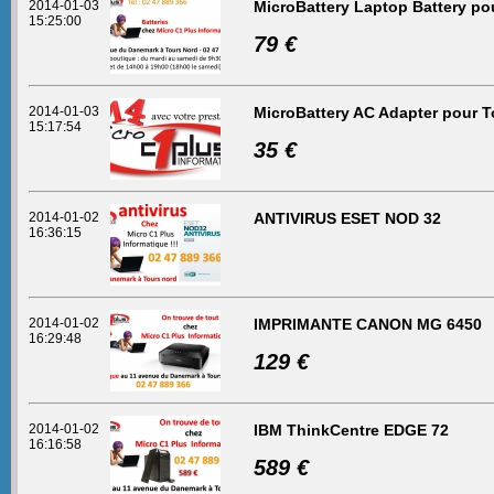
2014-01-03
MicroBattery Laptop Battery po
15:25:00
79 €
2014-01-03
MicroBattery AC Adapter pour 
15:17:54
35 €
2014-01-02
ANTIVIRUS ESET NOD 32
16:36:15
2014-01-02
IMPRIMANTE CANON MG 6450
16:29:48
129 €
2014-01-02
IBM ThinkCentre EDGE 72
16:16:58
589 €