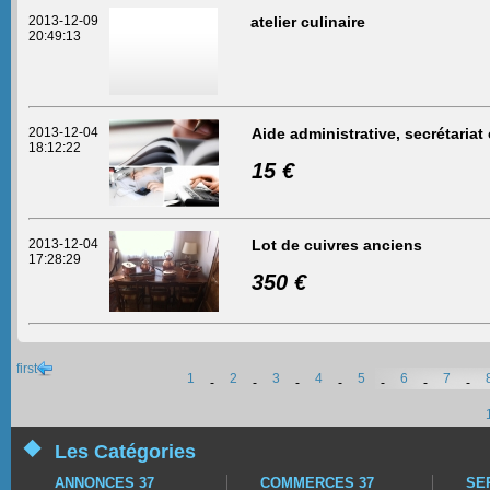
2013-12-09
atelier culinaire
20:49:13
2013-12-04
Aide administrative, secrétariat
18:12:22
15 €
2013-12-04
Lot de cuivres anciens
17:28:29
350 €
first
1
2
3
4
5
6
7
-
-
-
-
-
-
-
Les Catégories
ANNONCES 37
COMMERCES 37
SE