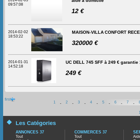
2014-02-03
aide à domicile
09:57:08
12 €
2014-02-02
MAISON-VILLA CONFORT RECE
18:53:22
320000 €
2014-01-31
UC DELL 745 SFF à 249 € garantie 1
14:52:18
249 €
first
1
2
3
4
5
6
7
-
-
-
-
-
-
-
Les Catégories
ANNONCES 37
COMMERCES 37
SE
Tout
Tout
Aid