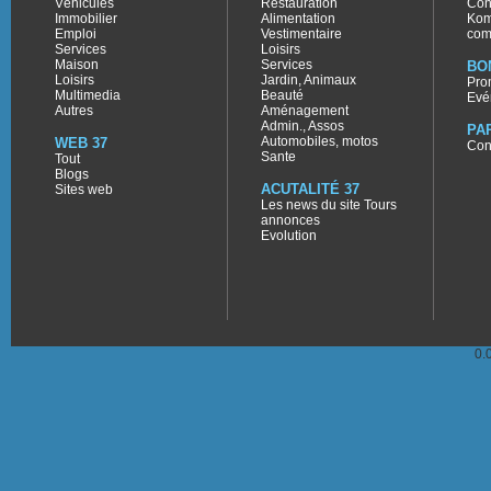
Véhicules
Restauration
Con
Immobilier
Alimentation
Kom
Emploi
Vestimentaire
com
Services
Loisirs
Maison
Services
BO
Loisirs
Jardin, Animaux
Pro
Multimedia
Beauté
Evé
Autres
Aménagement
Admin., Assos
PA
Automobiles, motos
WEB 37
Con
Sante
Tout
Blogs
ACUTALITÉ 37
Sites web
Les news du site Tours
annonces
Evolution
0.