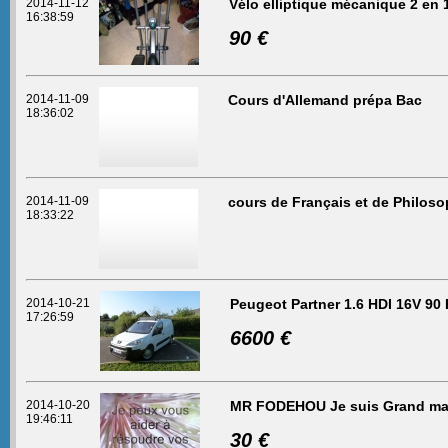
2014-11-12
Vélo elliptique mécanique 2 en 
16:38:59
90 €
2014-11-09
Cours d'Allemand prépa Bac
18:36:02
2014-11-09
cours de Français et de Philoso
18:33:22
2014-10-21
Peugeot Partner 1.6 HDI 16V 90
17:26:59
6600 €
2014-10-20
MR FODEHOU Je suis Grand mai
19:46:11
30 €