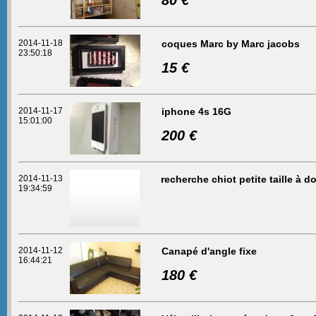
80 €
2014-11-18
coques Marc by Marc jacobs
23:50:18
15 €
2014-11-17
iphone 4s 16G
15:01:00
200 €
2014-11-13
recherche chiot petite taille à d
19:34:59
2014-11-12
Canapé d'angle fixe
16:44:21
180 €