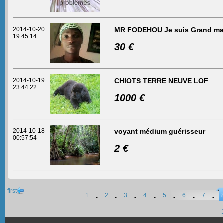
2014-10-20
MR FODEHOU Je suis Grand mai
19:45:14
30 €
2014-10-19
CHIOTS TERRE NEUVE LOF
23:44:22
1000 €
2014-10-18
voyant médium guérisseur
00:57:54
2 €
first
1
2
3
4
5
6
7
-
-
-
-
-
-
-