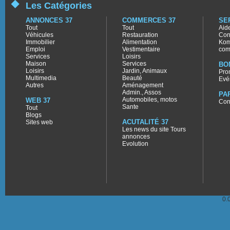
Les Catégories
ANNONCES 37
COMMERCES 37
SE
Tout
Tout
Aid
Véhicules
Restauration
Con
Immobilier
Alimentation
Kom
Emploi
Vestimentaire
com
Services
Loisirs
Maison
Services
BO
Loisirs
Jardin, Animaux
Pro
Multimedia
Beauté
Evé
Autres
Aménagement
Admin., Assos
PA
Automobiles, motos
WEB 37
Con
Sante
Tout
Blogs
ACUTALITÉ 37
Sites web
Les news du site Tours
annonces
Evolution
0.