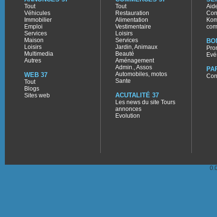
Tout
Tout
Aid
Véhicules
Restauration
Con
Immobilier
Alimentation
Kom
Emploi
Vestimentaire
com
Services
Loisirs
Maison
Services
BO
Loisirs
Jardin, Animaux
Pro
Multimedia
Beauté
Evé
Autres
Aménagement
Admin., Assos
PA
Automobiles, motos
WEB 37
Con
Sante
Tout
Blogs
ACUTALITÉ 37
Sites web
Les news du site Tours
annonces
Evolution
0.