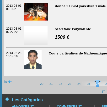
2013-03-01
donne 2 Chiot yorkshire 1 mâle 
06:18:21
2013-03-01
Secretaire Polyvalente
02:27:22
1500 €
2013-02-28
Cours particuliers de Mathématique
15:14:16
first
20
21
22
23
24
25
26
2
-
-
-
-
-
-
-
37
Les Catégories
ANNONCES 37
COMMERCES 37
SE