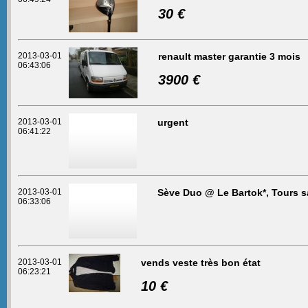
30 €
2013-03-01
renault master garantie 3 mois
06:43:06
3900 €
2013-03-01
urgent
06:41:22
2013-03-01
Sève Duo @ Le Bartok*, Tours s
06:33:06
2013-03-01
vends veste très bon état
06:23:21
10 €