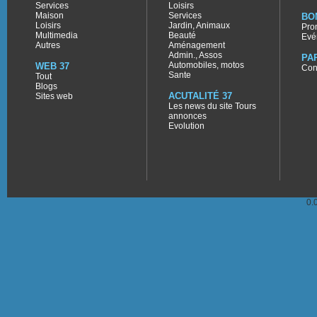
Services
Loisirs
Maison
Services
BO
Loisirs
Jardin, Animaux
Pro
Multimedia
Beauté
Evé
Autres
Aménagement
Admin., Assos
PA
Automobiles, motos
WEB 37
Con
Sante
Tout
Blogs
ACUTALITÉ 37
Sites web
Les news du site Tours
annonces
Evolution
0.