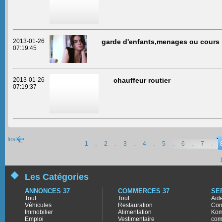
2013-01-26
garde d'enfants,menages ou cours p
07:19:45
2013-01-26
chauffeur routier
07:19:37
first
1
2
3
4
5
6
7
-
-
-
-
-
-
-
Les Catégories
ANNONCES 37
COMMERCES 37
SE
Tout
Tout
Aid
Véhicules
Restauration
Con
Immobilier
Alimentation
Kom
Emploi
Vestimentaire
com