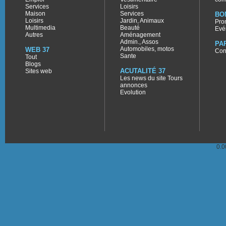
Services
Loisirs
Maison
Services
BO
Loisirs
Jardin, Animaux
Pro
Multimedia
Beauté
Evé
Autres
Aménagement
Admin., Assos
PA
Automobiles, motos
WEB 37
Con
Sante
Tout
Blogs
ACUTALITÉ 37
Sites web
Les news du site Tours
annonces
Evolution
0.