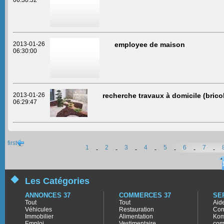
06:30:32
2013-01-26
employee de maison
06:30:00
2013-01-26
recherche travaux à domicile (brico
06:29:47
first
1
2
3
4
5
6
7
-
-
-
-
-
-
-
Les Catégories
ANNONCES 37
COMMERCES 37
SE
Tout
Tout
Aid
Véhicules
Restauration
Con
Immobilier
Alimentation
Kom
Emploi
Vestimentaire
com