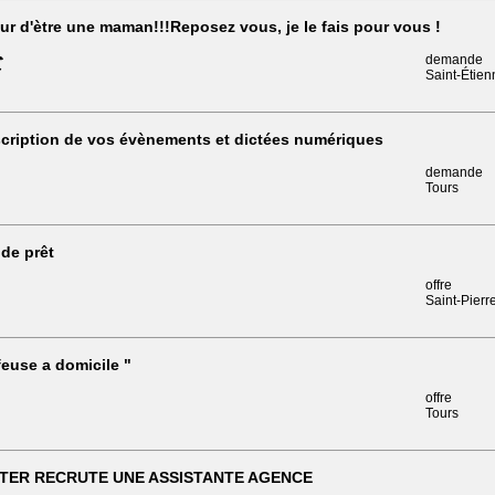
ur d'ètre une maman!!!Reposez vous, je le fais pour vous !
€
demande
Saint-Étie
cription de vos évènements et dictées numériques
demande
Tours
 de prêt
offre
Saint-Pierr
feuse a domicile "
offre
Tours
ITER RECRUTE UNE ASSISTANTE AGENCE