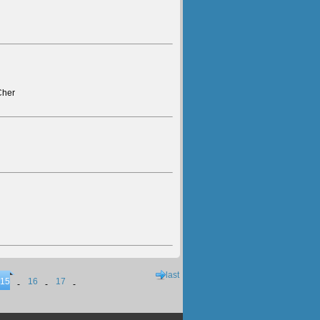
Cher
last
15
16
17
-
-
-