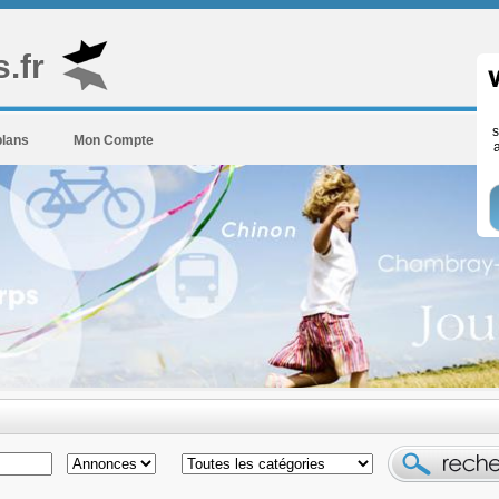
.fr
s
plans
Mon Compte