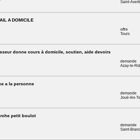
Saint-Avert
AIL A DOMICILE
offre
Tours
sseur donne cours à domicile, soutien, aide devoirs
demande
Azay-le-Ri
ce a la personne
demande
Joué-lès-T
rche petit boulot
demande
Saint-Bran