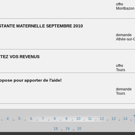
offre
Montbazon
STANTE MATERNELLE SEPTEMBRE 2010
demande
Athée-sur-
TEZ VOS REVENUS
offre
Tours
opose pour apporter de l'aide!
demande
Tours
4
5
6
7
8
9
10
11
12
13
14
-
-
-
-
-
-
-
-
-
-
-
-
18
19
20
-
-