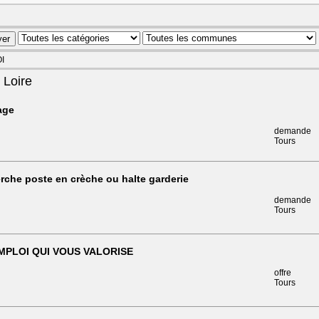
OI
 Loire
age
demande
Tours
rche poste en crèche ou halte garderie
demande
Tours
MPLOI QUI VOUS VALORISE
offre
Tours