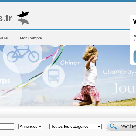
.fr
s
plans
Mon Compte