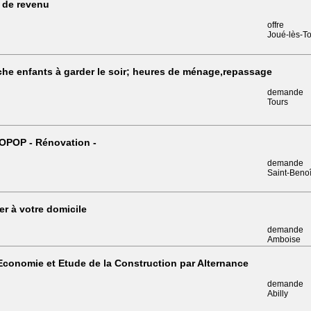
 de revenu
offre
Joué-lès-T
he enfants à garder le soir; heures de ménage,repassage
demande
Tours
OPOP - Rénovation -
demande
Saint-Benoî
er à votre domicile
demande
Amboise
conomie et Etude de la Construction par Alternance
demande
Abilly