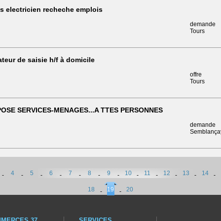
is electricien recheche emplois
demande
Tours
teur de saisie h/f à domicile
offre
Tours
OSE SERVICES-MENAGES...A TTES PERSONNES
demande
Semblança
4
5
6
7
8
9
10
11
12
13
14
-
-
-
-
-
-
-
-
-
-
-
-
18
19
20
-
-
MERCES 37
SERVICES