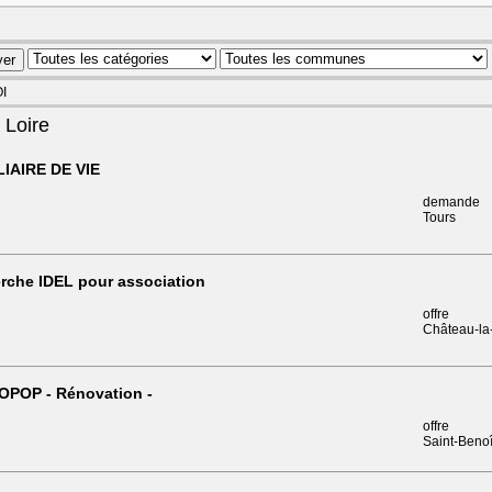
OI
 Loire
LIAIRE DE VIE
demande
Tours
rche IDEL pour association
offre
Château-la-
OPOP - Rénovation -
offre
Saint-Benoî