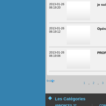
2013-01-26
je su
06:19:20
2013-01-26
Opéra
06:19:12
2013-01-26
PROP
06:19:06
first
1
2
3
-
-
Les Catégories
ANNONCES 37
COM