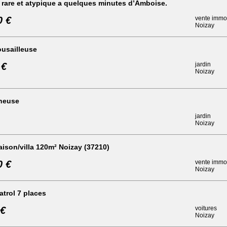
rare et atypique a quelques minutes d’Amboise.
0 €
vente immob
Noizay
usailleuse
 €
jardin
Noizay
neuse
jardin
Noizay
ison/villa 120m² Noizay (37210)
0 €
vente immob
Noizay
atrol 7 places
 €
voitures
Noizay