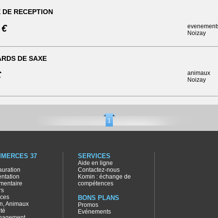
 DE RECEPTION
 €
evenement
Noizay
RDS DE SAXE
€
animaux
Noizay
1
MERCES 37
SERVICES
Aide en ligne
auration
Contactez-nous
entation
Komin : échange de
imentaire
compétences
rs
ices
BONS PLANS
in, Animaux
Promos
té
Evénements
nagement