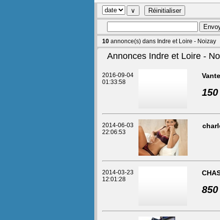
10
annonce(s) dans Indre et Loire - Noizay
Annonces Indre et Loire - No
2016-09-04
Vante
01:33:58
150
2014-06-03
charl
22:06:53
2014-03-23
CHAS
12:01:28
850