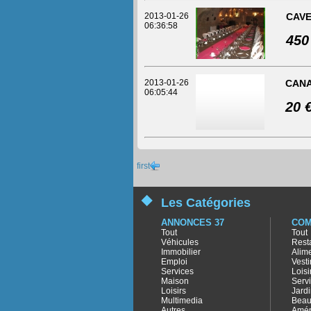
2013-01-26
CAVE
06:36:58
450
2013-01-26
CANA
06:05:44
20 
first
Les Catégories
ANNONCES 37
COM
Tout
Tout
Véhicules
Rest
Immobilier
Alim
Emploi
Vest
Services
Loisi
Maison
Serv
Loisirs
Jard
Multimedia
Beau
Autres
Amé