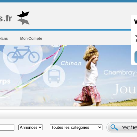
.fr
s
plans
Mon Compte