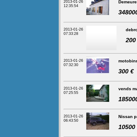
2013-01-26
Demeure 
12:35:54
34800
2013-01-26
debro
07:33:28
200
2013-01-26
motobin
07:32:30
300 €
2013-01-26
vends ma
07:25:55
18500
2013-01-26
Nissan p
06:43:50
10500