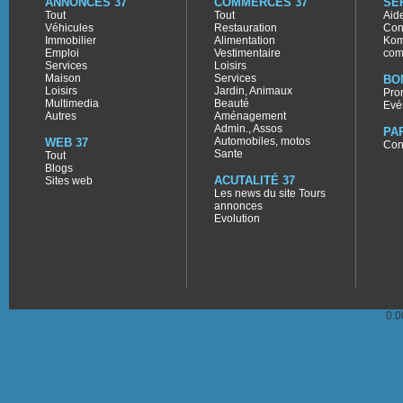
ANNONCES 37
COMMERCES 37
SE
Tout
Tout
Aid
Véhicules
Restauration
Con
Immobilier
Alimentation
Kom
Emploi
Vestimentaire
com
Services
Loisirs
Maison
Services
BO
Loisirs
Jardin, Animaux
Pro
Multimedia
Beauté
Evé
Autres
Aménagement
Admin., Assos
PA
Automobiles, motos
WEB 37
Con
Sante
Tout
Blogs
ACUTALITÉ 37
Sites web
Les news du site Tours
annonces
Evolution
0.