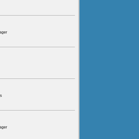
ager
rs
ager