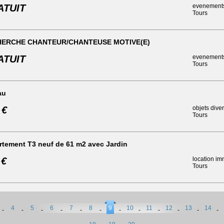
ATUIT
evenement
Tours
ERCHE CHANTEUR/CHANTEUSE MOTIVE(E)
ATUIT
evenement
Tours
au
 €
objets dive
Tours
tement T3 neuf de 61 m2 avec Jardin
 €
location im
Tours
4
5
6
7
8
9
10
11
12
13
14
-
-
-
-
-
-
-
-
-
-
-
-