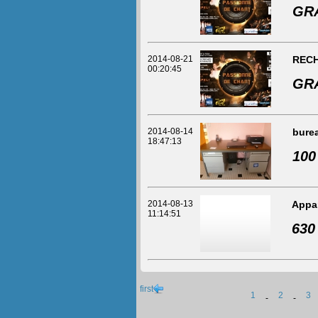
GR
2014-08-21
RECH
00:20:45
GR
2014-08-14
bure
18:47:13
100
2014-08-13
Appar
11:14:51
630
first
1
2
3
-
-