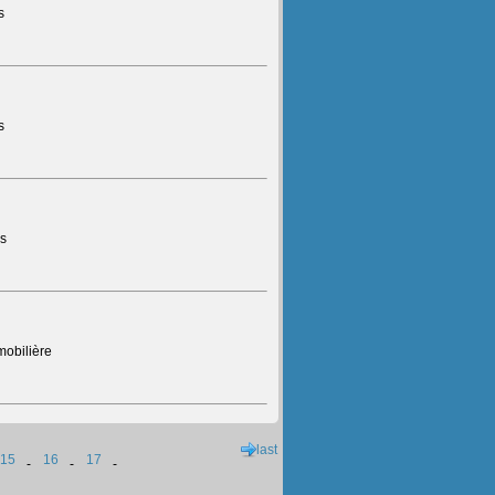
s
s
rs
mobilière
last
15
16
17
-
-
-