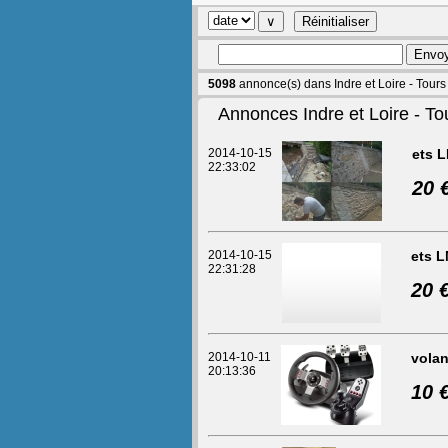
5098
annonce(s) dans Indre et Loire - Tours
Annonces Indre et Loire - To
2014-10-15
ets 
22:33:02
20 
2014-10-15
ets 
22:31:28
20 
2014-10-11
volan
20:13:36
10 