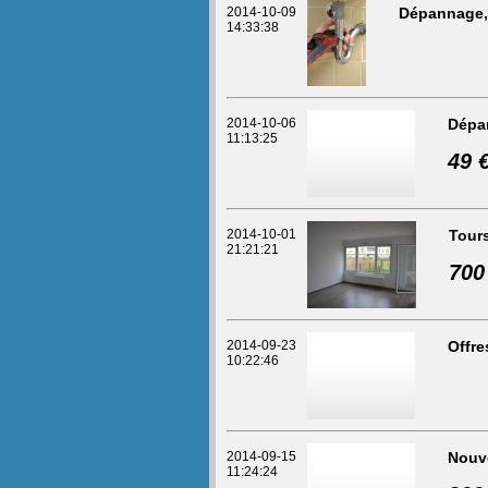
2014-10-09
Dépannage, i
14:33:38
2014-10-06
Dépa
11:13:25
49 
2014-10-01
Tours
21:21:21
700
2014-09-23
Offre
10:22:46
2014-09-15
Nouve
11:24:24