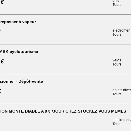
 €
offre
Tours
 repasser à vapeur
€
electromen
Tours
 MBK cyclotourisme
 €
velos
Tours
sionnel - Dépôt-vente
€
objets dive
Tours
ION MONTE DIABLE A 8 € /JOUR CHEZ STOCKEZ VOUS MEMES
electromen
Tours