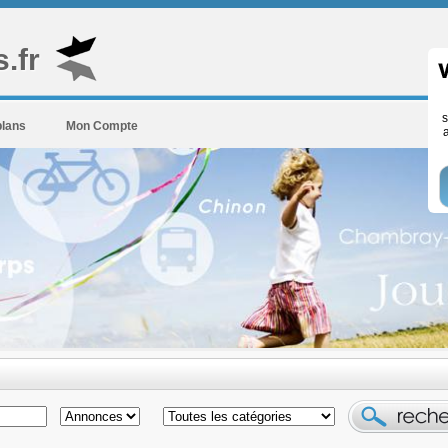
.fr
s
plans
Mon Compte