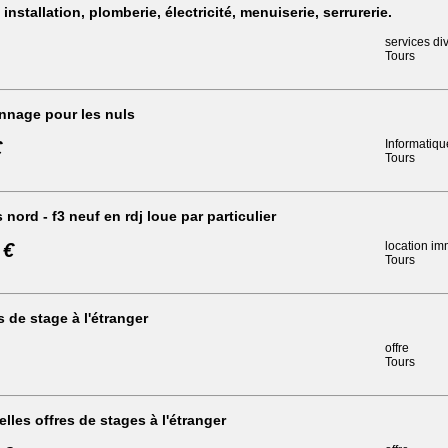
nstallation, plomberie, électricité, menuiserie, serrurerie.
services di
Tours
nnage pour les nuls
€
Informatiqu
Tours
 nord - f3 neuf en rdj loue par particulier
 €
location im
Tours
s de stage à l'étranger
offre
Tours
lles offres de stages à l'étranger