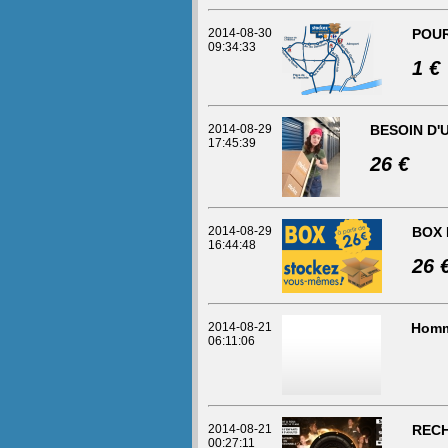
2014-08-30
POUR
09:34:33
1 €
2014-08-29
BESOIN D'U
17:45:39
26 €
2014-08-29
BOX 
16:44:48
26 
2014-08-21
Homm
06:11:06
2014-08-21
RECH
00:27:11