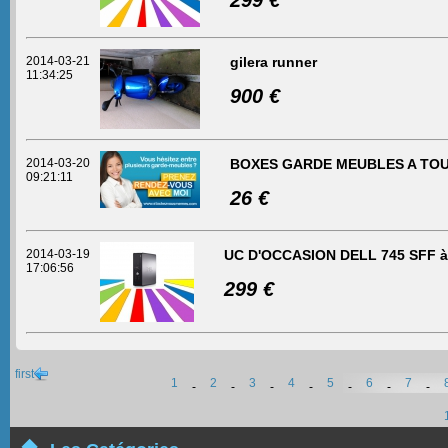
299 €
2014-03-21
gilera runner
11:34:25
900 €
2014-03-20
BOXES GARDE MEUBLES A TO
09:21:11
26 €
2014-03-19
UC D'OCCASION DELL 745 SFF à
17:06:56
299 €
first
1
2
3
4
5
6
7
-
-
-
-
-
-
-