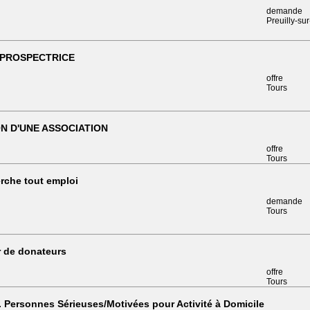
demande
Preuilly-su
PROSPECTRICE
offre
Tours
N D'UNE ASSOCIATION
offre
Tours
rche tout emploi
demande
Tours
r de donateurs
offre
Tours
 Personnes Sérieuses/Motivées pour Activité à Domicile