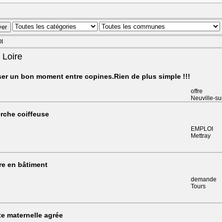
OI
 Loire
ser un bon moment entre copines.Rien de plus simple !!!
offre
Neuville-s
rche coiffeuse
EMPLOI
Mettray
re en bâtiment
demande
Tours
te maternelle agrée