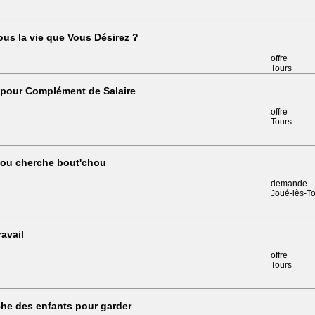
us la vie que Vous Désirez ?
offre
Tours
 pour Complément de Salaire
offre
Tours
ou cherche bout'chou
demande
Joué-lès-T
ravail
offre
Tours
he des enfants pour garder