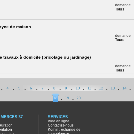
demande
Tours
oyee de maison
demande
Tours
e travaux à domicile (bricolage ou jardinage)
demande
Tours
4
5
6
7
8
9
10
11
12
13
14
-
-
-
-
-
-
-
-
-
-
-
-
18
19
20
-
-
MERCES 37
SERVICES
Aide en ligne
auration
Contactez-nous
entation
Komin : échange de
imentaire
compétences