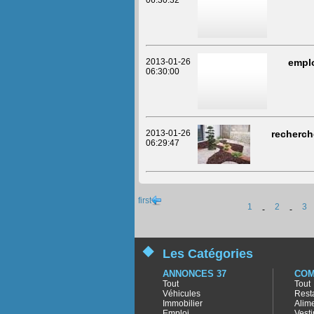
06:30:32
2013-01-26
empl
06:30:00
2013-01-26
recherch
06:29:47
first
1
2
3
-
-
Les Catégories
ANNONCES 37
COM
Tout
Tout
Véhicules
Rest
Immobilier
Alim
Emploi
Vest