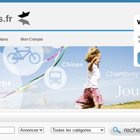
.fr
s
plans
Mon Compte