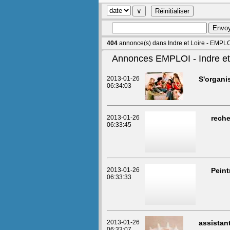
404
annonce(s) dans Indre et Loire - EMPL
Annonces EMPLOI - Indre et
2013-01-26
S'organi
06:34:03
2013-01-26
reche
06:33:45
2013-01-26
Peint
06:33:33
2013-01-26
assistan
06:33:07