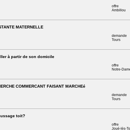
offre
Ambillou
STANTE MATERNELLE
demande
Tours
iller à partir de son domicile
offre
Notre-Dam
ERCHE COMMERCANT FAISANT MARCHEé
demande
Tours
ussage toit?
offre
Joué-lès-T